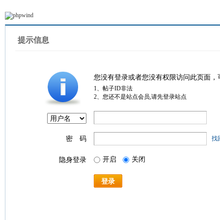
提示信息
您没有登录或者您没有权限访问此页面，
1、帖子ID非法
2、您还不是站点会员,请先登录站点
密 码
找
开启
关闭
隐身登录
登录